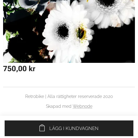
750,00
kr
Retrobike | Alla rättigheter reserverade 2020
Skapad med
Webnode
LÄGG I KUNDVAGNEN