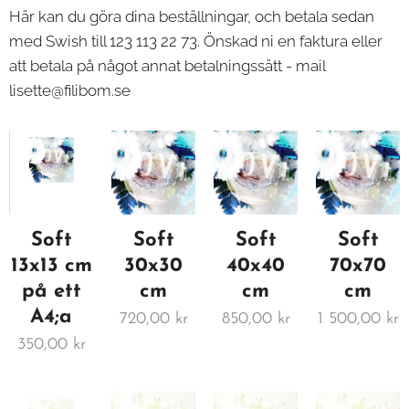
Här kan du göra dina beställningar, och betala sedan
med
Swish till 123 113 22 73.
Önskad ni en faktura eller
att betala på något annat betalningssätt - mail
lisette@filibom.se
Soft
Soft
Soft
Soft
13x13 cm
30x30
40x40
70x70
på ett
cm
cm
cm
A4;a
720,00
kr
850,00
kr
1 500,00
kr
350,00
kr