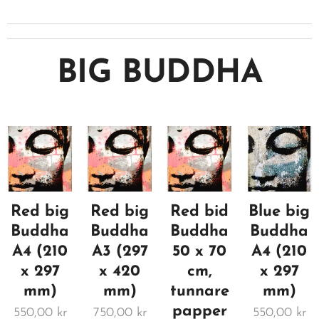
BIG BUDDHA
Red big
Red big
Red bid
Blue big
Buddha
Buddha
Buddha
Buddha
A4 (210
A3 (297
50 x 70
A4 (210
x 297
x 420
cm,
x 297
mm)
mm)
tunnare
mm)
papper
550,00
kr
750,00
kr
550,00
kr