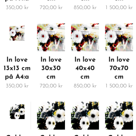
350,00
kr
720,00
kr
850,00
kr
1 500,00
kr
In love
In love
In love
In love
13x13 cm
30x30
40x40
70x70
på A4:a
cm
cm
cm
350,00
kr
720,00
kr
850,00
kr
1 500,00
kr