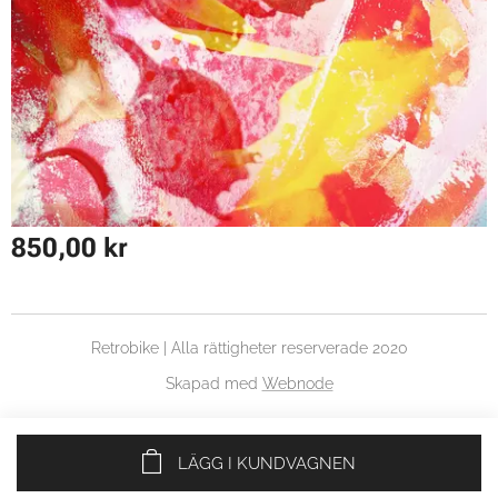
850,00
kr
Retrobike | Alla rättigheter reserverade 2020
Skapad med
Webnode
LÄGG I KUNDVAGNEN